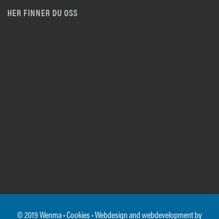
HER FINNER DU OSS
© 2019 Wenma •
Cookies
• Webdesign and webdevelopment by